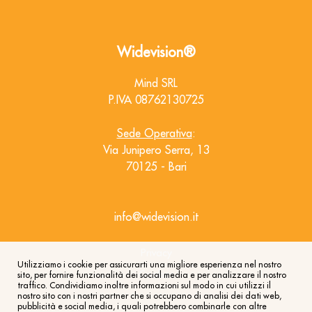
Widevision®
Mind SRL
P.IVA 08762130725
Sede Operativa
:
Via Junipero Serra, 13
70125 - Bari
info@widevision.it
Privacy
Utilizziamo i cookie per assicurarti una migliore esperienza nel nostro
Cookies
sito, per fornire funzionalità dei social media e per analizzare il nostro
traffico. Condividiamo inoltre informazioni sul modo in cui utilizzi il
nostro sito con i nostri partner che si occupano di analisi dei dati web,
pubblicità e social media, i quali potrebbero combinarle con altre