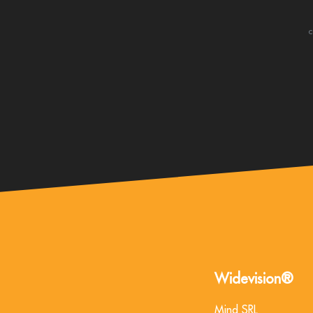
c
Widevision®
Mind SRL