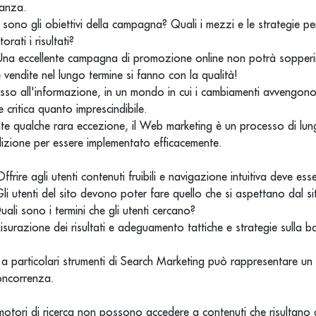
ranza.
 sono gli obiettivi della campagna? Quali i mezzi e le strategie per 
rati i risultati?
Una eccellente campagna di promozione online non potrà sopper
 vendite nel lungo termine si fanno con la qualità!
esso all'informazione, in un mondo in cui i cambiamenti avvengono
 critica quanto imprescindibile.
te qualche rara eccezione, il Web marketing è un processo di lu
izione per essere implementato efficacemente.
Offrire agli utenti contenuti fruibili e navigazione intuitiva deve ess
li utenti del sito devono poter fare quello che si aspettano dal s
uali sono i termini che gli utenti cercano?
isurazione dei risultati e adeguamento tattiche e strategie sulla ba
 a particolari strumenti di Search Marketing può rappresentare u
concorrenza.
 motori di ricerca non possono accedere a contenuti che risultano d