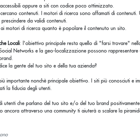
accessibili oppure a siti con codice poco ottimizzato.
i cercano contenuti. I motori di ricerca sono affamati di contenuti
prescindere da validi contenuti.
" ai motori di ricerca quanto è popolare il contenuto un sito.
che Locali
: l'obiettivo principale resta quello di "farsi trovare" nel
I Social Networks e la geo-localizzazione possono rappresentare
 brand.
ice la gente del tuo sito e della tua azienda?
e più importante nonchè principale obiettivo. I siti più conosciuti e i
i la fiducia degli utenti.
di utenti che parlano del tuo sito e/o del tuo brand positivamente 
 ancora attraverso una community ti aiuterà a scalare la piramid
zano