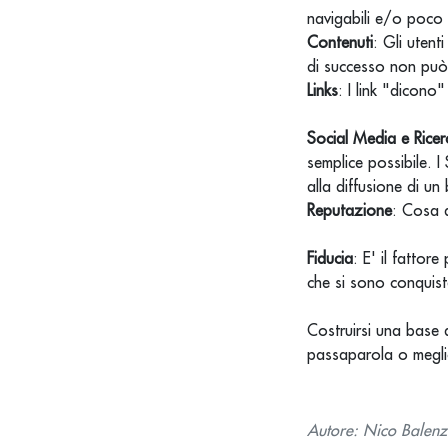
navigabili e/o poco 
Contenuti
: Gli utent
di successo non può 
Links
: I link "dicono
Social Media e Ricer
semplice possibile. 
alla diffusione di un
Reputazione
: Cosa d
Fiducia
: E' il fattor
che si sono conquistat
Costruirsi una base 
passaparola o meglio
Autore: Nico Balen