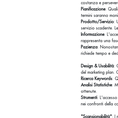
costanza e perseve
Pianificazione
: Quali
termini saranno monito
Prodotto/Servizio
: 
servizio scadente. Le
Informazione
: L'acc
rappresenta una fase
Pazienza
: Nonostan
richiede tempo e ded
Design & Usabilità
: 
del marketing plan. G
Ricerca Keywords
: Q
Analisi Statistiche
: M
ottenute.
Strumenti
: L'accesso
nei confronti della 
"Scansionabilità"
: I