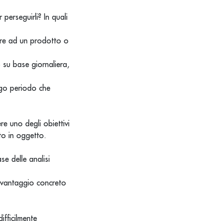
perseguirli? In quali
ire ad un prodotto o
 su base giornaliera,
ngo periodo che
ere uno degli obiettivi
ito in oggetto.
se delle analisi
n vantaggio concreto
ifficilmente