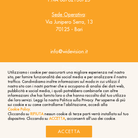
Sede Operativa
:
Via Junipero Serra, 13
70125 - Bari
info@widevision.it
Privacy
Utilizziamo i cookie per assicurarti una migliore esperienza nel nostro
Cookies
sito, per fornire funzionalità dei social media e per analizzare il nostro
traffico. Condividiamo inoltre informazioni sul modo in cui utilizzi il
nostro sito con i nostri partner che si occupano di analisi dei dati web,
pubblicità e social media, i quali potrebbero combinarle con altre
informazioni che hai fornito loro o che hanno raccolto dal tuo utilizzo
dei loro servizi. Leggi la nostra Politica sulla Privacy. Per saperne di più
sui cookie e su come controllarne l’abilitazione, accedi alla
Cookie Policy
.
Cliccando su
RIFIUTA
nessun cookie di terze parti verrà installato sul tuo
dispositivo. Cliccando su
ACCETTA
, acconsenti all’uso dei cookie.
© 2005/2026
ACCETTA