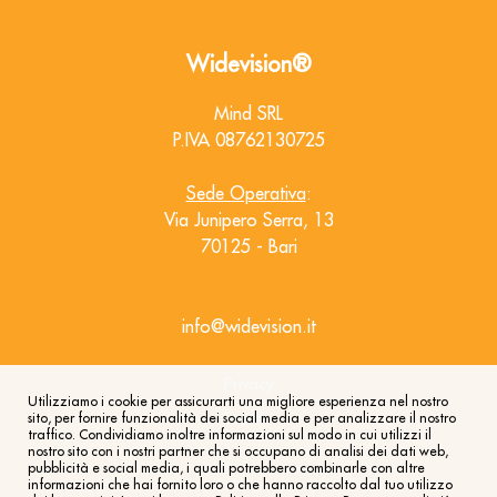
Widevision®
Mind SRL
P.IVA 08762130725
Sede Operativa
:
Via Junipero Serra, 13
70125 - Bari
info@widevision.it
Privacy
Utilizziamo i cookie per assicurarti una migliore esperienza nel nostro
Cookies
sito, per fornire funzionalità dei social media e per analizzare il nostro
traffico. Condividiamo inoltre informazioni sul modo in cui utilizzi il
nostro sito con i nostri partner che si occupano di analisi dei dati web,
pubblicità e social media, i quali potrebbero combinarle con altre
informazioni che hai fornito loro o che hanno raccolto dal tuo utilizzo